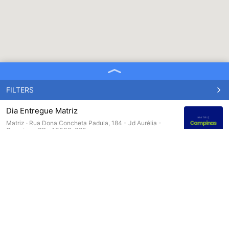
FILTERS
Dia Entregue Matriz
Matriz ·
Rua Dona Concheta Padula, 184 - Jd Aurélia -
Campinas-SP - 13033-020
19 99312-7383
Dia Entregue - Und. São Paulo
Unidades ·
Rua Dom Pedro Henrique de Orleans e Bragança,
750 - Vila Jaguara - São Paulo CEP: 05117-002
Dia Entregue - Und. Sorocaba